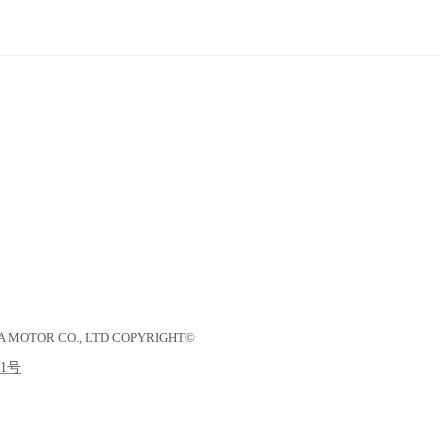
A MOTOR CO., LTD COPYRIGHT©
31号