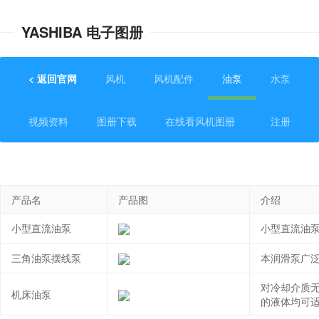
YASHIBA 电子图册
< 返回官网
风机
风机配件
油泵
水泵
视频资料
图册下载
在线看风机图册
注册
登录
产品名
产品图
介绍
小型直流油泵
小型直流油
三角油泵摆线泵
本润滑泵广
对冷却介质
机床油泵
的液体均可