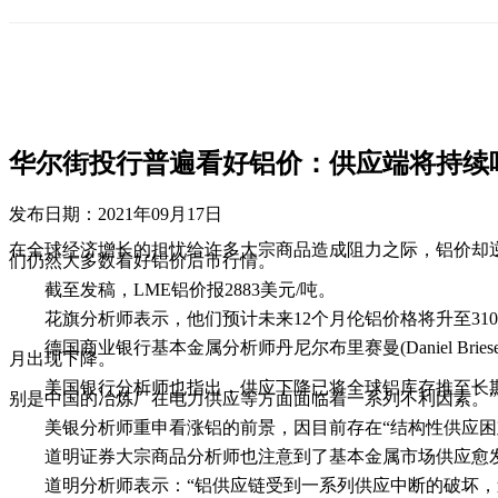
华尔街投行普遍看好铝价：供应端将持续
发布日期：
2021年09月17日
在全球经济增长的担忧给许多大宗商品造成阻力之际，铝价却逆
们仍然大多数看好铝价后市行情。
截至发稿，LME铝价报2883美元/吨。
花旗分析师表示，他们预计未来12个月伦铝价格将升至3100
德国商业银行基本金属分析师丹尼尔布里赛曼(Daniel Br
月出现下降。
美国银行分析师也指出，供应下降已将全球铝库存推至长期趋
别是中国的冶炼厂在电力供应等方面面临着一系列不利因素。”
美银分析师重申看涨铝的前景，因目前存在“结构性供应困难
道明证券大宗商品分析师也注意到了基本金属市场供应愈发
道明分析师表示：“铝供应链受到一系列供应中断的破坏，造