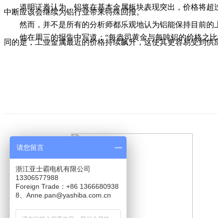
道明证券认为，铝将在基本金属板块表现突出，价格将超过3
中断应该会继续为铝行业带来特殊回报。”
然而，并不是所有的分析师都乐观地认为铝能保持目前的上升趋势
他在周三的报告中写道：“每盎司黄金与每吨铝的价格之比约为
同的是，工业金属最近的价格持续飙升，这使其更容易受到供
请您留言
浙江亚士霸电机有限公司
13306577988
Foreign Trade：+86 1366680938
8、Anne.pan@yashiba.com.cn