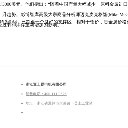
000美元。他们指出：“随着中国产量大幅减少，原料金属进
。彭博智库高级大宗商品分析师迈克麦克格隆(Mike McGl
0.64，已跌至一个良好的支撑区，相对于铝价，贵金属价格更
应过剩和库存重新增加的影响。”
浙江亚士霸电机有限公司
销售电话：400-111-0576
地址：浙江省温岭市大溪镇下员山工业区